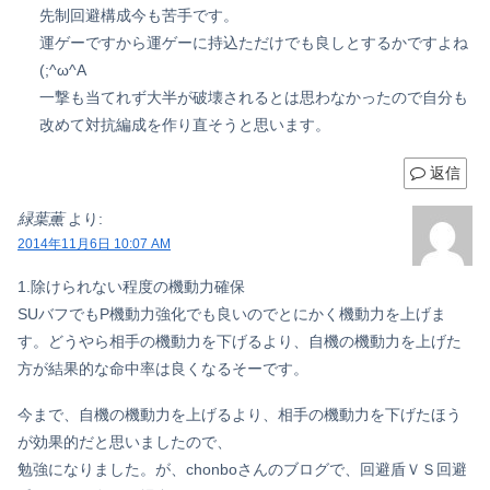
先制回避構成今も苦手です。
運ゲーですから運ゲーに持込ただけでも良しとするかですよね
(;^ω^A
一撃も当てれず大半が破壊されるとは思わなかったので自分も
改めて対抗編成を作り直そうと思います。
返信
緑葉薫
より:
2014年11月6日 10:07 AM
1.除けられない程度の機動力確保
SUバフでもP機動力強化でも良いのでとにかく機動力を上げま
す。どうやら相手の機動力を下げるより、自機の機動力を上げた
方が結果的な命中率は良くなるそーです。
今まで、自機の機動力を上げるより、相手の機動力を下げたほう
が効果的だと思いましたので、
勉強になりました。が、chonboさんのブログで、回避盾ＶＳ回避