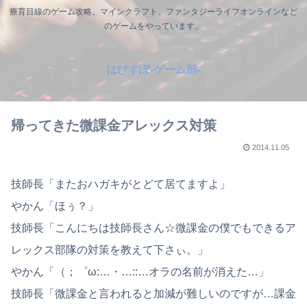
療育目線のゲーム攻略。マインクラフト、ファンタジーライフオンラインなど
のゲームをやっています。
はびすぽ-ゲーム部-
帰ってきた微課金アレックス対策
2014.11.05
技師長「またおハガキがとどて居てますよ」
やかん「ほぅ？」
技師長「こんにちは技師長さん☆微課金の僕でもできるア
レックス部隊の対策を教えて下さぃ。」
やかん「（；゜ω:…・…::…オラの名前が消えた…」
技師長「微課金と言われると加減が難しいのですが…課金