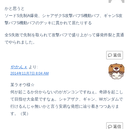
かと思うと
ソードS先制A爆発、シャアザクS攻撃バフS機動バフ、ギャンS攻
撃バフS機動バフのデッキに貫かれて居たりする
全S失敗で先制を取られて攻撃バフで盛り上がって爆発炸裂と貫通
でやられました。
返信
やかんｘ
より:
2014年11月7日 8:04 AM
某ラオウ様☆
何が起こるか分からないのがガンコンですねぇ。奇跡を起こし
て目指せ大金星ですなぁ。シャアザク、ギャン、Wガンダムで
行けるんじゃ無いかと言う安易な発想に辿り着きつつありま
す。（笑）
返信