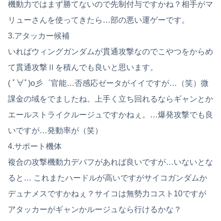
機動力ではまず勝てないので先制付与ですかね？相手がマ
リューさんを使ってきたら…部の悪い運ゲーです。
3.アタッカー候補
いればウィングガンダムが貫通攻撃なのでこやつをからめ
て貫通攻撃Ⅱを積んでも良いと思います。
( ﾟ∀ﾟ)o彡゜官能…否感応ゼータがイイですが…（笑）微
課金の域をでましたね。上手く立ち回れるならギャンとか
エールストライクルージュですかねぇ。…爆発攻撃でも良
いですが…発動率が（笑）
4.サポート機体
複合の攻撃機動力デバフがあれば良いですが…いないとな
ると… これまたハードルが高いですがサイコガンダムか
デュナメスですかねぇ？サイコは無勢力コスト10ですが
アタッカーがギャンかルージュなら行けるかな？