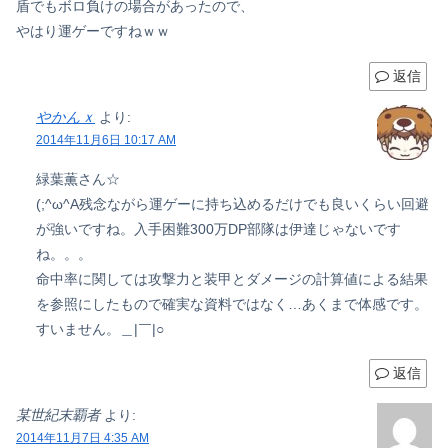
盾でもボロ負けの場合があったので、
やはり運ゲーですねｗｗ
返信
やかんｘ
より:
2014年11月6日 10:17 AM
緑葉薫さん☆
(;^ω^A残念ながら運ゲーに持ち込めるだけでも良いくらい回避
が強いですね。入手困難300万DP部隊は伊達じゃないです
ね。。。
命中率に関しては攻撃力と装甲とダメージの計算値による結果
を参照にしたもので確実な資料ではなく…あくまで体感です。
すいません。＿|￣|○
返信
某世紀末覇者
より:
2014年11月7日 4:35 AM