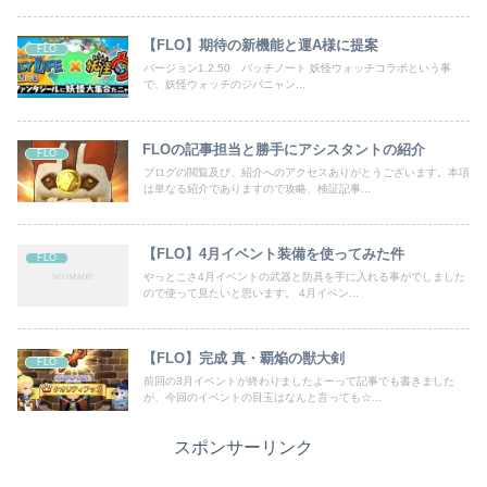
【FLO】期待の新機能と運A様に提案
FLO
バージョン1.2.50 パッチノート 妖怪ウォッチコラボという事
で、妖怪ウォッチのジバニャン...
FLOの記事担当と勝手にアシスタントの紹介
FLO
ブログの閲覧及び、紹介へのアクセスありがとうございます。本項
は単なる紹介でありますので攻略、検証記事...
【FLO】4月イベント装備を使ってみた件
FLO
やっとこさ4月イベントの武器と防具を手に入れる事がでしました
ので使って見たいと思います。 4月イベン...
【FLO】完成 真・覇焔の獣大剣
FLO
前回の3月イベントが終わりましたよーって記事でも書きました
が、今回のイベントの目玉はなんと言っても☆...
スポンサーリンク