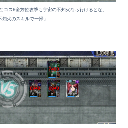
なコス8全方位攻撃も宇宙の不知火なら行けるとな」
不知火のスキルで一掃」