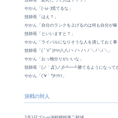
やかん「(･ω･)慌てるな」
技師長「はえ？」
やかん「自分のランクを上げるのは何も自分が稼
技師長「といいますと？」
やかん「ライバルになりそうな人を潰しておく事
技師長「( ﾟ∀ﾟ)ｱﾊﾊ八八ﾉヽﾉヽﾉヽﾉ ＼ / ＼/ ＼」
やかん「おっ物分りがいいな」
技師長「(ノ｀Д´)ノ彡┻━┻勝てるようになっ
やかん「(´∀｀*)ｹﾗｹﾗ」
決戦の対人
2月1日ブルー決戦精鋭第二戦域