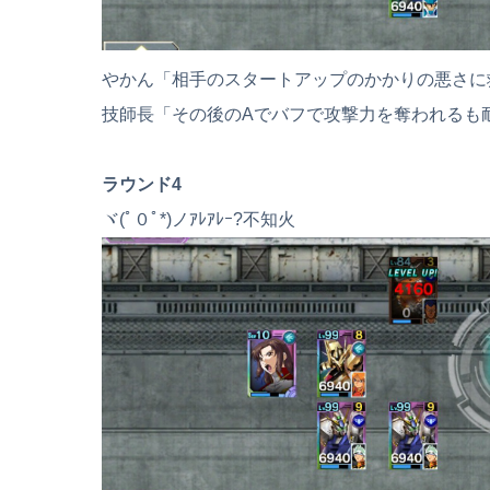
やかん「相手のスタートアップのかかりの悪さに
技師長「その後のAでバフで攻撃力を奪われるも
ラウンド4
ヾ(ﾟ０ﾟ*)ノｱﾚｱﾚｰ?不知火