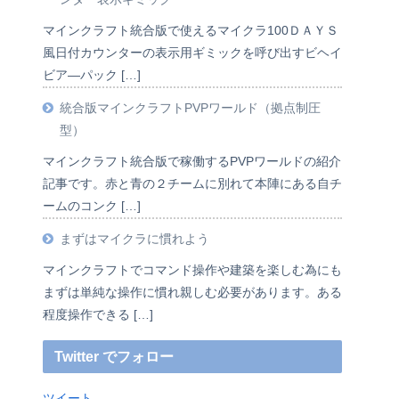
マインクラフト統合版で使えるマイクラ100ＤＡＹＳ
風日付カウンターの表示用ギミックを呼び出すビヘイ
ビア―パック […]
統合版マインクラフトPVPワールド（拠点制圧
型）
マインクラフト統合版で稼働するPVPワールドの紹介
記事です。赤と青の２チームに別れて本陣にある自チ
ームのコンク […]
まずはマイクラに慣れよう
マインクラフトでコマンド操作や建築を楽しむ為にも
まずは単純な操作に慣れ親しむ必要があります。ある
程度操作できる […]
Twitter でフォロー
ツイート