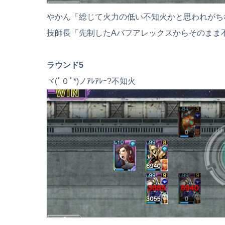
やかん「総じて火力の低い不知火かと思われがち
技師長「先制したAバフアレックスからそのまま
ラウンド5
ヾ(ﾟ０ﾟ*)ノｱﾚｱﾚｰ?不知火