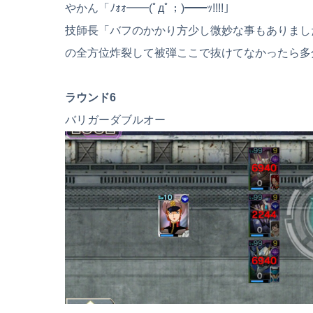
やかん「ﾉｫｫ━━(ﾟдﾟ；)━━ｯ!!!!」
技師長「バフのかかり方少し微妙な事もありまし
の全方位炸裂して被弾ここで抜けてなかったら多
ラウンド6
バリガーダブルオー