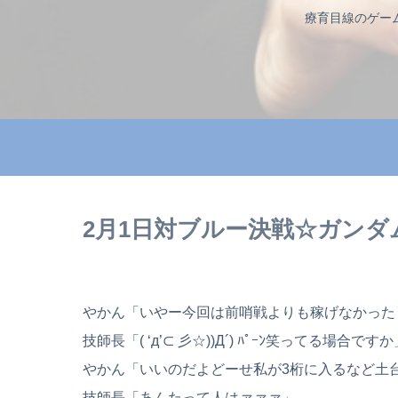
療育目線のゲー
2月1日対ブルー決戦☆ガン
やかん「いやー今回は前哨戦よりも稼げなかった
技師長「( ‘д’⊂ 彡☆))Д´) ﾊﾟｰﾝ笑ってる場合ですか
やかん「いいのだよどーせ私が3桁に入るなど土
技師長「あんたって人はァァァ」