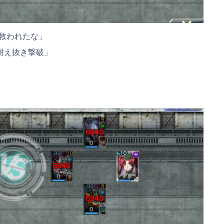
救われたな」
耐え抜き撃破」